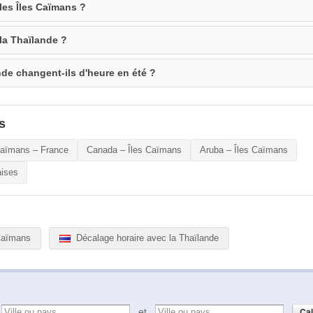
 les Îles Caïmans ?
 la Thaïlande ?
nde changent-ils d'heure en été ?
s
Caïmans – France
Canada – Îles Caïmans
Aruba – Îles Caïmans
aises
 Caïmans
Décalage horaire avec la Thaïlande
e
et