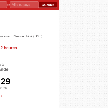
Calculer
et
e moment l'heure d'été (DST).
12 heures
.
e à
ande
:29
 2026
T)