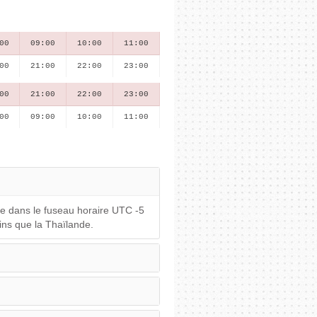
00
09:00
10:00
11:00
00
21:00
22:00
23:00
00
21:00
22:00
23:00
00
09:00
10:00
11:00
ve dans le fuseau horaire UTC -5
ins que la Thaïlande.