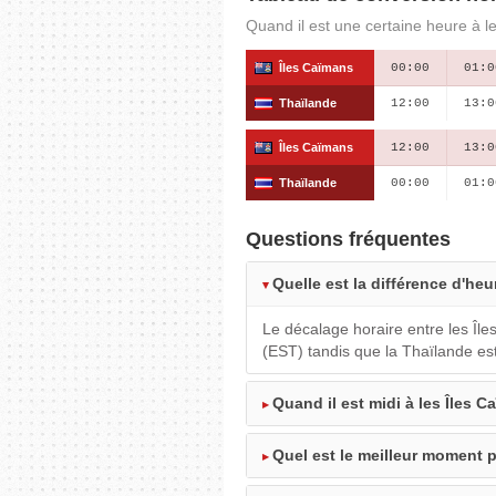
Quand il est une certaine heure à l
Îles Caïmans
00:00
01:0
Thaïlande
12:00
13:0
Îles Caïmans
12:00
13:0
Thaïlande
00:00
01:0
Questions fréquentes
Quelle est la différence d'heu
Le décalage horaire entre les Îl
(EST) tandis que la Thaïlande es
Quand il est midi à les Îles C
Quel est le meilleur moment p