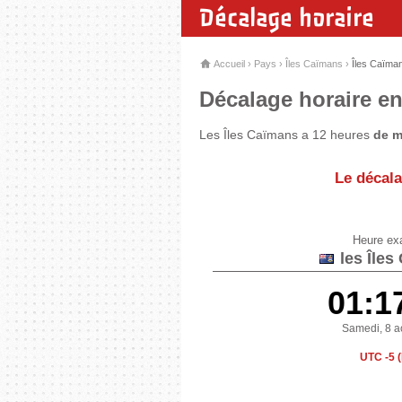
Décalage horaire
Accueil
›
Pays
›
Îles Caïmans
›
Îles Caïma
Décalage horaire en
Les Îles Caïmans a 12 heures
de m
Le décala
Heure ex
les Îles
01:1
Samedi, 8 a
UTC -5 