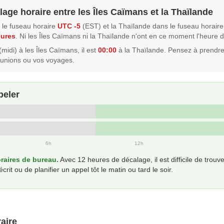
lage horaire entre les Îles Caïmans et la Thaïlande
 le fuseau horaire
UTC -5
(EST) et la Thaïlande dans le fuseau horair
eures
. Ni les Îles Caïmans ni la Thaïlande n'ont en ce moment l'heure d
(midi) à les Îles Caïmans, il est
00:00
à la Thaïlande. Pensez à prendr
éunions ou vos voyages.
peler
6h
12h
aires de bureau.
Avec 12 heures de décalage, il est difficile de tro
t ou de planifier un appel tôt le matin ou tard le soir.
aire