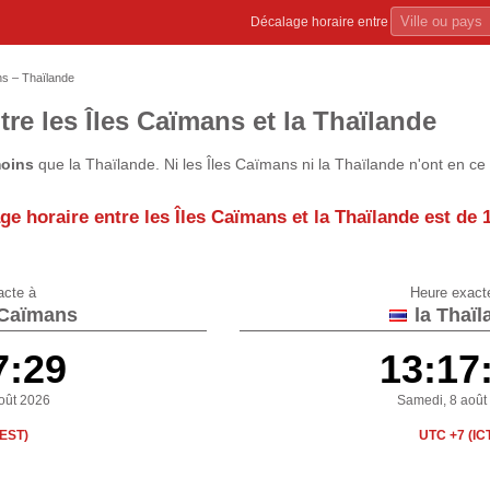
Décalage horaire entre
ns – Thaïlande
tre les Îles Caïmans et la Thaïlande
oins
que la Thaïlande. Ni les Îles Caïmans ni la Thaïlande n'ont en c
ge horaire entre les Îles Caïmans et la Thaïlande est de
acte à
Heure exact
 Caïmans
la Thaïl
7:29
13:17
oût 2026
Samedi, 8 août
(EST)
UTC +7 (IC