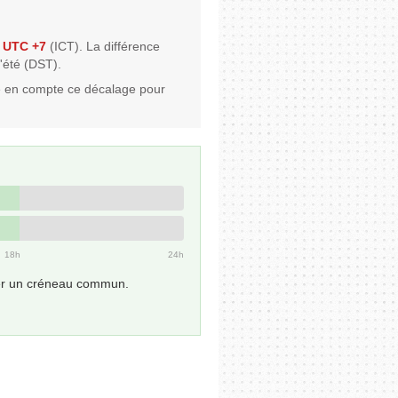
e
UTC +7
(ICT). La différence
'été (DST).
e en compte ce décalage pour
18h
24h
uver un créneau commun.