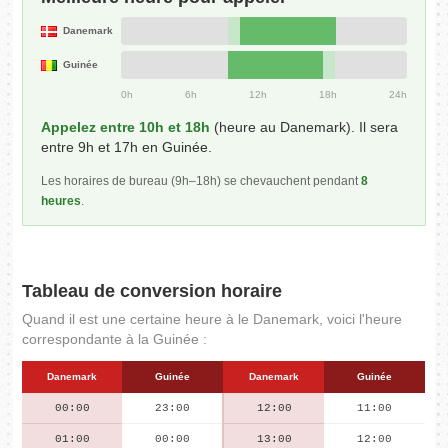
Danemark
Guinée
0h
6h
12h
18h
24h
Appelez entre 10h et 18h
(heure au Danemark). Il sera
entre 9h et 17h en Guinée.
Les horaires de bureau (9h–18h) se chevauchent pendant
8
heures
.
Tableau de conversion horaire
Quand il est une certaine heure à le Danemark, voici l'heure
correspondante à la Guinée :
Danemark
Guinée
Danemark
Guinée
00:00
23:00
12:00
11:00
01:00
00:00
13:00
12:00